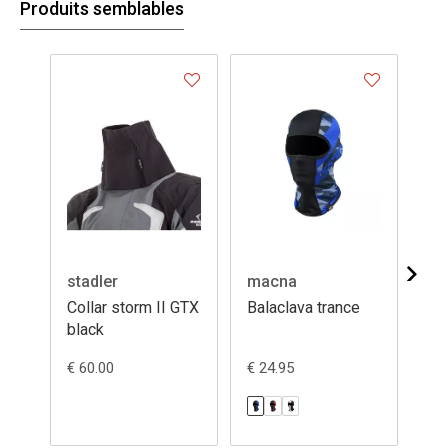
Produits semblables
stadler
macna
dif
Collar storm II GTX
Balaclava trance
Ba
black
ey
€ 60.00
€ 24.95
€ 3