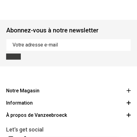
Abonnez-vous à notre newsletter
Notre Magasin
Information
Vanzeebroeck Motors
Bergensesteenweg 168
À propos de Vanzeebroeck
Annulation Commande
1600 Sint-Pieters-Leeuw
Route
À propos de nous
Cheque Cadeau
Let's get social
023316022
Conditions générales
Échange et Retours