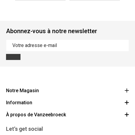
Abonnez-vous à notre newsletter
Notre Magasin
Information
Vanzeebroeck Motors
Bergensesteenweg 168
À propos de Vanzeebroeck
Annulation Commande
1600 Sint-Pieters-Leeuw
Route
À propos de nous
Cheque Cadeau
Let's get social
023316022
Conditions générales