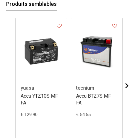
Produits semblables
yuasa
tecnium
bs
Accu YTZ10S MF
Accu BTZ7S MF
Ac
FA
FA
€ 129.90
€ 54.55
€ 6