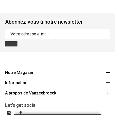
Abonnez-vous à notre newsletter
Notre Magasin
Information
Vanzeebroeck Motors
Bergensesteenweg 168
À propos de Vanzeebroeck
Annulation Commande
1600 Sint-Pieters-Leeuw
Route
À propos de nous
Cheque Cadeau
Let's get social
023316022
Conditions générales
Échange et Retours