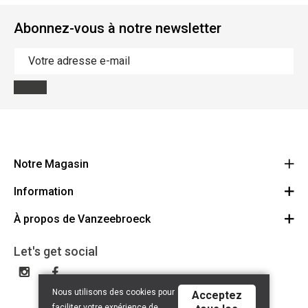
Abonnez-vous à notre newsletter
Notre Magasin
Information
Vanzeebroeck Motors
Bergensesteenweg 168
À propos de Vanzeebroeck
Annulation Commande
1600 Sint-Pieters-Leeuw
Route
À propos de nous
Cheque Cadeau
Let's get social
023316022
Conditions générales
Échange et Retours
Disclaimer
Contact
Nous utilisons des cookies pour
Acceptez
Privacy policy
faciliter votre expérience de