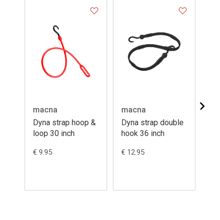
macna
macna
ma
Dyna strap hoop &
Dyna strap double
Dy
loop 30 inch
hook 36 inch
lo
€ 9.95
€ 12.95
€ 9