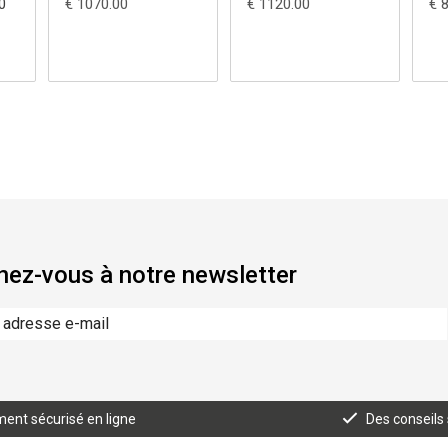
0
€ 1070.00
€ 1120.00
€ 
ca
ez-vous à notre newsletter
ent sécurisé en ligne
Des conseils