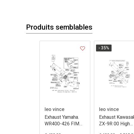
Produits semblables
- 35
%
leo vince
leo vince
Exhaust Yamaha.
Exhaust Kawasak
WR400-426 FIM
ZX-9R 00 High
ovale titanium
ovale alluminium