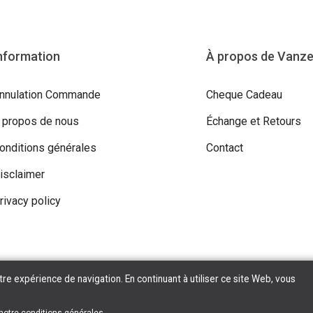
nformation
À propos de Vanz
nnulation Commande
Cheque Cadeau
 propos de nous
Échange et Retours
onditions générales
Contact
isclaimer
rivacy policy
tre expérience de navigation. En continuant à utiliser ce site Web, vous
ight © 2026 Vanzeebroeck Motors. All Rights Reserved | Powered By