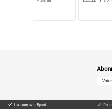
€ 490.00
€ 312.0
€ 480.00
Abonn
Livraison avec Bpost
Paiem