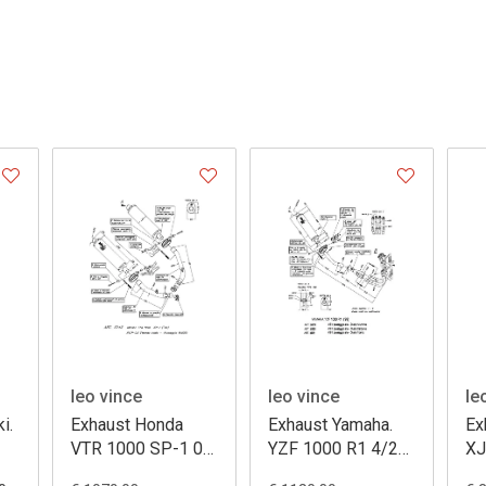
leo vince
leo vince
le
i.
Exhaust Honda
Exhaust Yamaha.
Ex
VTR 1000 SP-1 00
YZF 1000 R1 4/2/1
XJ
ovale titanium
high ovale carbon
13