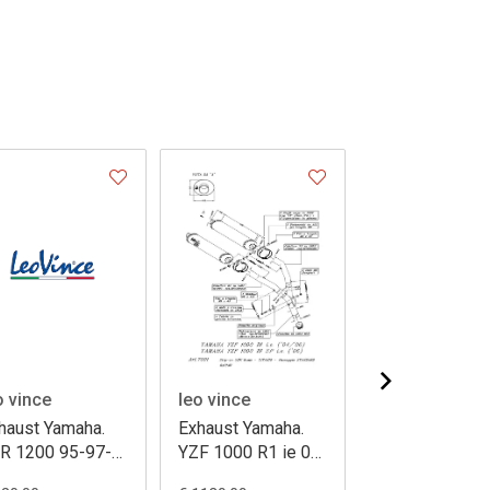
o vince
leo vince
leo vince
haust Yamaha.
Exhaust Yamaha.
Exhaust Yamah
R 1200 95-97-
YZF 1000 R1 ie 04
YZF 1000 R1 o
00 99-03 ov
oval titanium
carbon