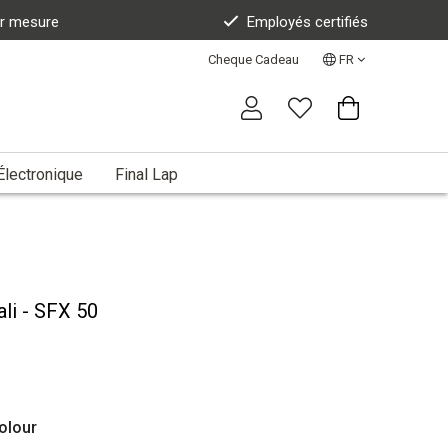
ur mesure
Employés certifiés
Cheque Cadeau
FR
Électronique
Final Lap
li - SFX 50
olour