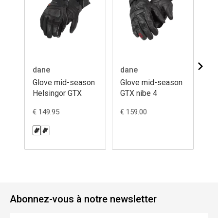
dane
dane
da
Glove mid-season
Glove mid-season
Gl
Helsingor GTX
GTX nibe 4
Ty
€ 149.95
€ 159.00
€ 1
Abonnez-vous à notre newsletter