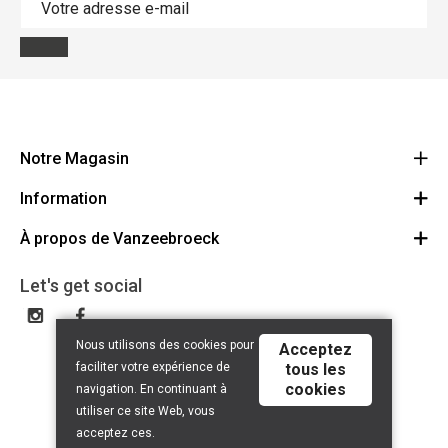
Notre Magasin
Information
Vanzeebroeck Motors
Bergensesteenweg 168
À propos de Vanzeebroeck
Annulation Commande
1600 Sint-Pieters-Leeuw
Route
À propos de nous
Cheque Cadeau
Let's get social
023316022
Conditions générales
Échange et Retours
Disclaimer
Contact
Nous utilisons des cookies pour
Acceptez
Privacy policy
faciliter votre expérience de
tous les
cookies
navigation. En continuant à
utiliser ce site Web, vous
acceptez ces.