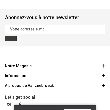
Abonnez-vous à notre newsletter
Notre Magasin
Information
Vanzeebroeck Motors
Bergensesteenweg 168
À propos de Vanzeebroeck
Annulation Commande
1600 Sint-Pieters-Leeuw
Route
À propos de nous
Cheque Cadeau
Let's get social
023316022
Conditions générales
Échange et Retours
Disclaimer