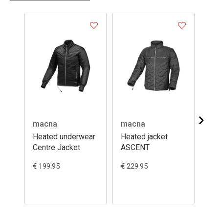
macna
macna
in
Heated underwear
Heated jacket
Bo
Centre Jacket
ASCENT
€ 199.95
€ 229.95
€ 1