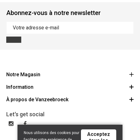
Abonnez-vous à notre newsletter
Notre Magasin
Information
Vanzeebroeck Motors
Bergensesteenweg 168
À propos de Vanzeebroeck
Annulation Commande
1600 Sint-Pieters-Leeuw
Route
À propos de nous
Cheque Cadeau
Let's get social
023316022
Conditions générales
Échange et Retours
Disclaimer
Contact
Nous utilisons des cookies pour
Acceptez
Privacy policy
faciliter votre expérience de