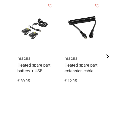
macna
macna
ma
Heated spare part
Heated spare part
He
battery + USB
extension cable
ch
charger kit 7,4V
coiled 50-140cm
lit
€ 89.95
€ 12.95
€ 1
2,2A