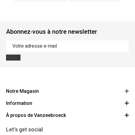
Abonnez-vous à notre newsletter
Notre Magasin
Information
Vanzeebroeck Motors
Bergensesteenweg 168
À propos de Vanzeebroeck
Annulation Commande
1600 Sint-Pieters-Leeuw
Route
À propos de nous
Cheque Cadeau
Let's get social
023316022
Conditions générales