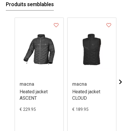
Produits semblables
macna
macna
in
Heated jacket
Heated jacket
Bo
ASCENT
CLOUD
€ 229.95
€ 189.95
€ 1