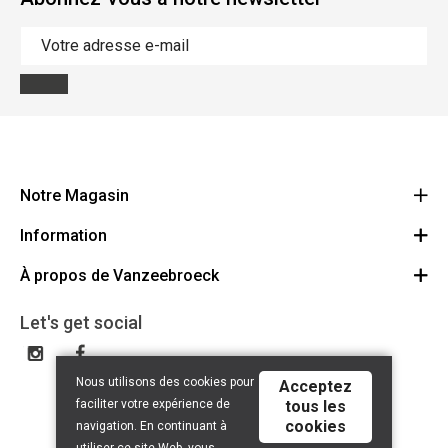
Notre Magasin
Information
Vanzeebroeck Motors
Bergensesteenweg 168
À propos de Vanzeebroeck
Annulation Commande
1600 Sint-Pieters-Leeuw
Route
À propos de nous
Cheque Cadeau
Let's get social
023316022
Conditions générales
Échange et Retours
Disclaimer
Contact
Nous utilisons des cookies pour
Acceptez
Privacy policy
faciliter votre expérience de
tous les
cookies
navigation. En continuant à