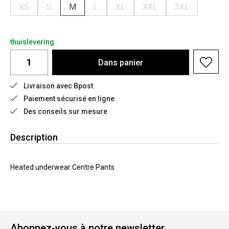
XS
S
M
L
XL
XXL
3XL
thuislevering
Dans
panier
Livraison avec Bpost
Paiement sécurisé en ligne
Des conseils sur mesure
Description
Heated underwear Centre Pants
Abonnez-vous à notre newsletter