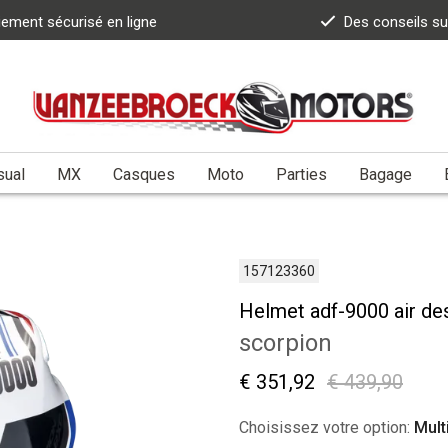
iement sécurisé en ligne
Des conseils s
sual
MX
Casques
Moto
Parties
Bagage
157123360
Helmet adf-9000 air de
scorpion
€ 351,92
€ 439,90
Choisissez votre option:
Mult