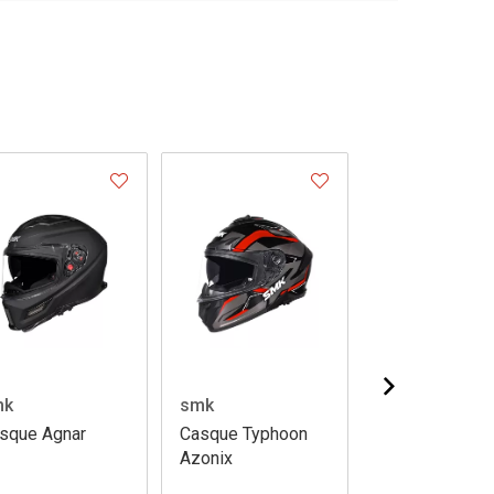
mk
smk
smk
sque Agnar
Casque Typhoon
Casque Stellar
Azonix
Flight