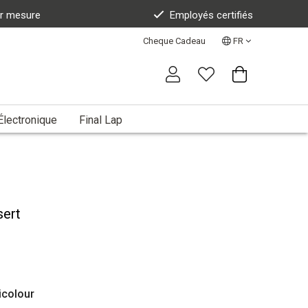
ur mesure
Employés certifiés
Cheque Cadeau
FR
Électronique
Final Lap
sert
icolour