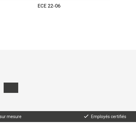
ECE 22-06
 sur mesure
Employés certifiés