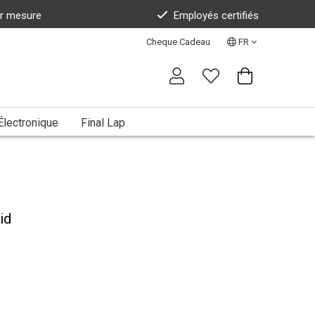
ur mesure
Employés certifiés
Cheque Cadeau
FR
Électronique
Final Lap
id