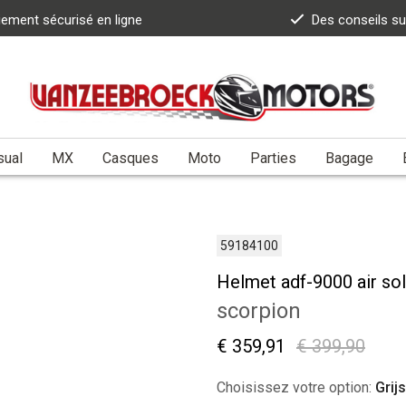
iement sécurisé en ligne
Des conseils s
sual
MX
Casques
Moto
Parties
Bagage
59184100
Helmet adf-9000 air sol
scorpion
€ 359,91
€ 399,90
Choisissez votre option:
Grijs