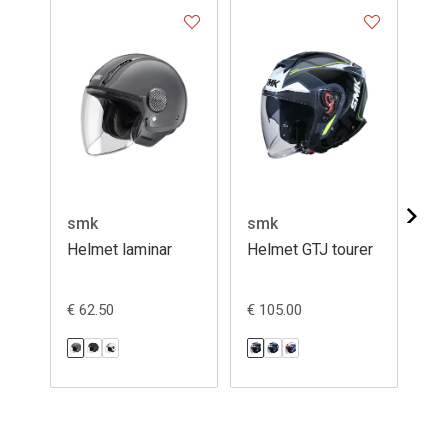
smk
smk
sm
Helmet laminar
Helmet GTJ tourer
He
€ 62.50
€ 105.00
€ 9