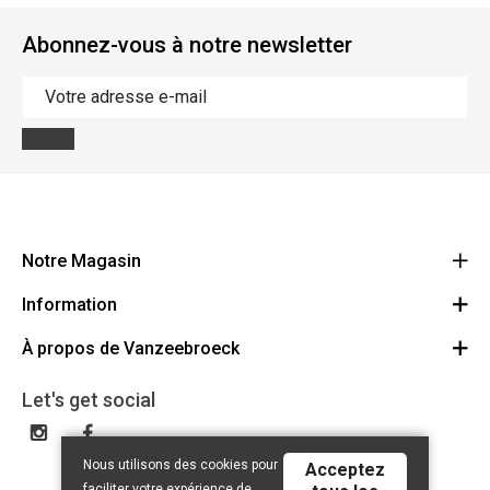
Abonnez-vous à notre newsletter
Notre Magasin
Information
Vanzeebroeck Motors
Bergensesteenweg 168
À propos de Vanzeebroeck
Annulation Commande
1600 Sint-Pieters-Leeuw
Route
À propos de nous
Cheque Cadeau
Let's get social
023316022
Conditions générales
Échange et Retours
Disclaimer
Contact
Nous utilisons des cookies pour
Acceptez
Privacy policy
faciliter votre expérience de