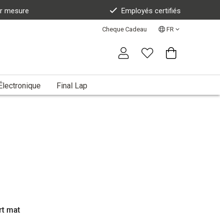
ur mesure
Employés certifiés
Cheque Cadeau
FR
Électronique
Final Lap
t mat