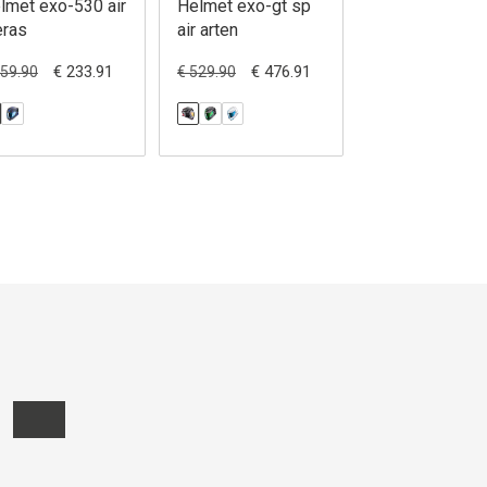
lmet exo-530 air
Helmet exo-gt sp
Helmet exo-r1
eras
air arten
ii air aron mis
€ 233.91
€ 476.91
€ 449
259.90
€ 529.90
€ 499.90