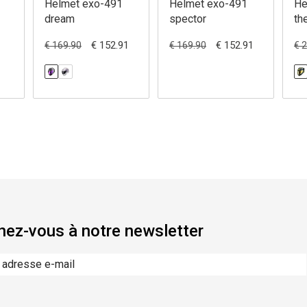
Helmet exo-491
Helmet exo-491
He
dream
spector
th
€ 152.91
€ 152.91
€ 169.90
€ 169.90
€ 
ez-vous à notre newsletter