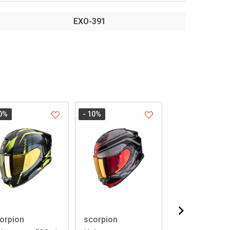
EXO-391
0
%
- 10
%
- 10
%
orpion
scorpion
scorpion