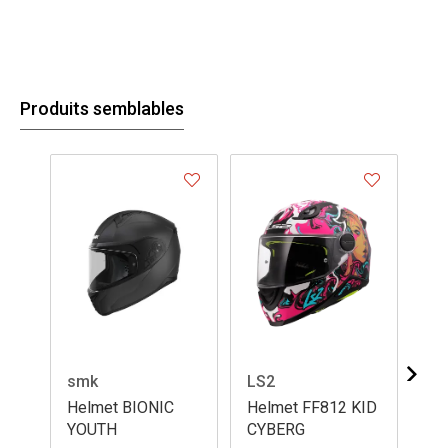
Produits semblables
smk
LS2
LS
Helmet BIONIC
Helmet FF812 KID
He
YOUTH
CYBERG
NE