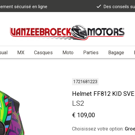
iement sécurisé en ligne
Des conseils s
sual
MX
Casques
Moto
Parties
Bagage
1721681223
Helmet FF812 KID SV
LS2
€ 109,00
Choisissez votre option:
Gro