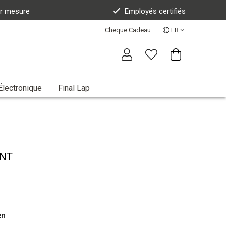
ur mesure
Employés certifiés
Cheque Cadeau
FR
Électronique
Final Lap
ENT
en