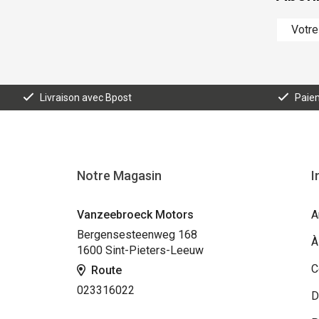
Livraison avec Bpost
Paiem
Notre Magasin
I
Vanzeebroeck Motors
A
Bergensesteenweg 168
À
1600 Sint-Pieters-Leeuw
C
Route
023316022
D