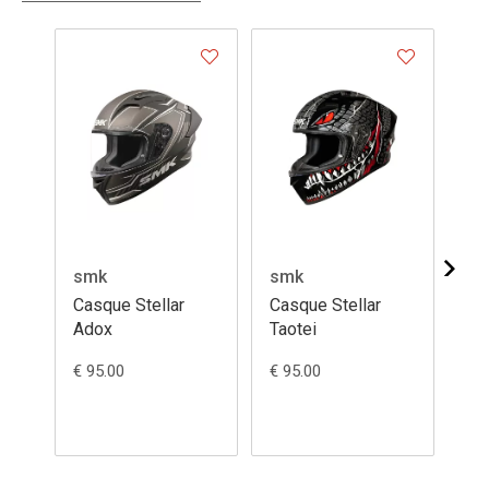
smk
smk
sm
Casque Stellar
Casque Stellar
Ca
Adox
Taotei
Fla
€ 95.00
€ 95.00
€ 1