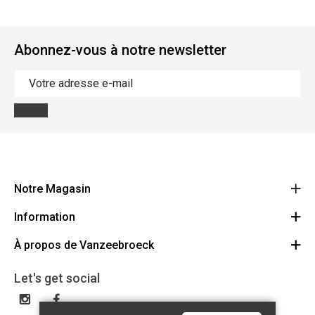
Abonnez-vous à notre newsletter
Notre Magasin
Information
Vanzeebroeck Motors
Bergensesteenweg 168
À propos de Vanzeebroeck
Annulation Commande
1600 Sint-Pieters-Leeuw
Route
À propos de nous
Cheque Cadeau
Let's get social
023316022
Conditions générales
Échange et Retours
Disclaimer