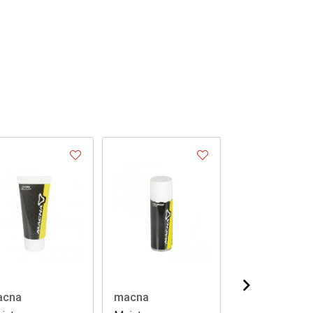
acna
macna
macna