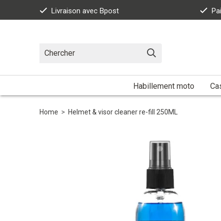
Livraison avec Bpost
Pa
Habillement moto
Ca
Home
>
Helmet & visor cleaner re-fill 250ML