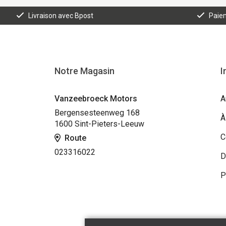
Livraison avec Bpost
Paiem
Notre Magasin
I
Vanzeebroeck Motors
A
Bergensesteenweg 168
À
1600 Sint-Pieters-Leeuw
C
Route
023316022
D
P