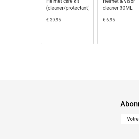
Helmet care kit
Helmet & visor
(cleaner/protectant)
cleaner 30ML
€ 39.95
€ 6.95
Abonn