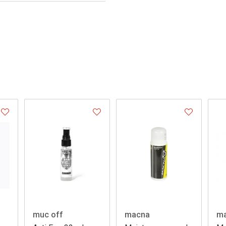
muc off
macna
m