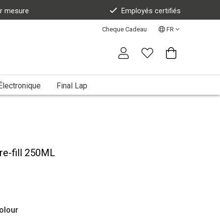
ur mesure
Employés certifiés
Cheque Cadeau
FR
Électronique
Final Lap
re-fill 250ML
olour