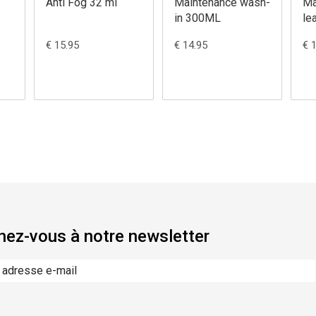
Anti Fog 32 ml
Maintenance wash-
Ma
in 300ML
le
2
€ 15.95
€ 14.95
€ 
ez-vous à notre newsletter