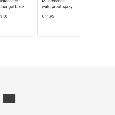
intenance
Maintenance
Maintenance
ather gel black
waterproof spray
leather wash
00ML
200ML
300ML
13.50
€ 11.95
€ 13.50