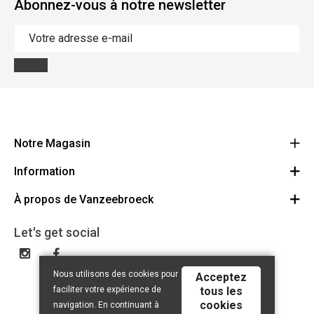
Abonnez-vous à notre newsletter
Notre Magasin
Information
Vanzeebroeck Motors
Bergensesteenweg 168
À propos de Vanzeebroeck
Annulation Commande
1600 Sint-Pieters-Leeuw
Route
À propos de nous
Cheque Cadeau
Let's get social
023316022
Conditions générales
Échange et Retours
Disclaimer
Contact
Nous utilisons des cookies pour
Acceptez
Privacy policy
faciliter votre expérience de
tous les
cookies
navigation. En continuant à