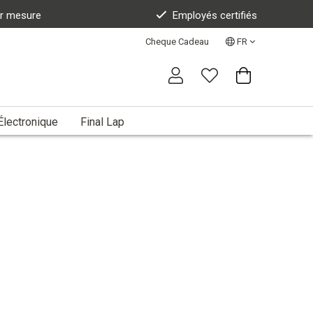
ur mesure
Employés certifiés
Cheque Cadeau
FR
Électronique
Final Lap