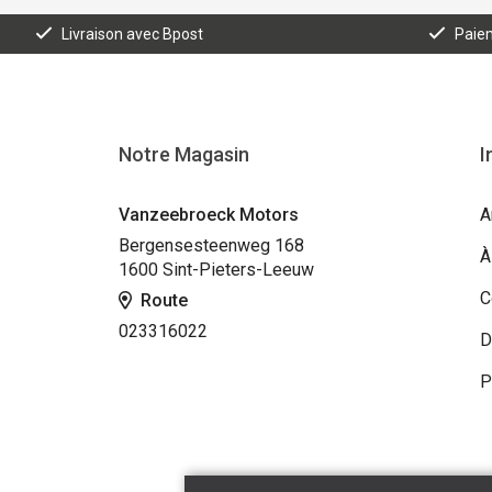
Livraison avec Bpost
Paiem
Notre Magasin
I
Vanzeebroeck Motors
A
Bergensesteenweg 168
À
1600 Sint-Pieters-Leeuw
C
Route
023316022
D
P