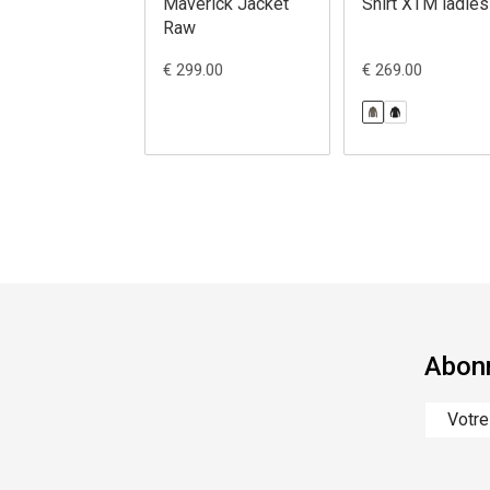
Maverick Jacket
Shirt XTM ladies
Raw
€ 299.00
€ 269.00
Abonn