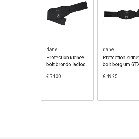
dane
dane
Protection kidney
Protection kidne
belt brende ladies
belt borglum GT
€ 74.00
€ 49.95