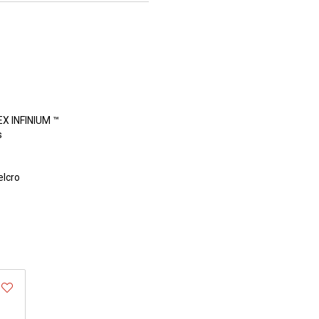
EX INFINIUM ™
s
elcro