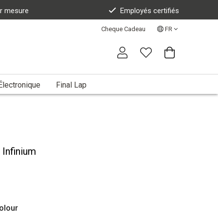
ur mesure
Employés certifiés
Cheque Cadeau
FR
Électronique
Final Lap
 Infinium
olour