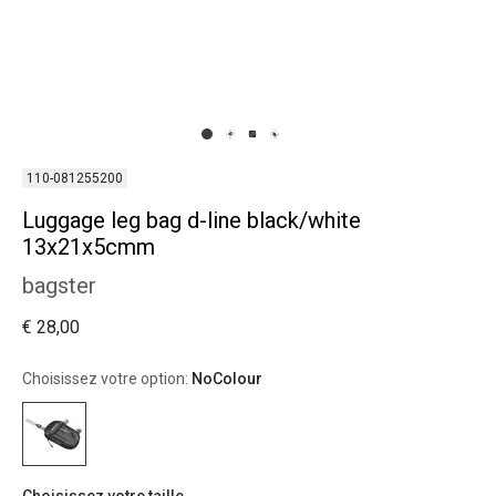
110-081255200
Luggage leg bag d-line black/white
13x21x5cmm
bagster
€ 28,00
Choisissez votre option:
NoColour