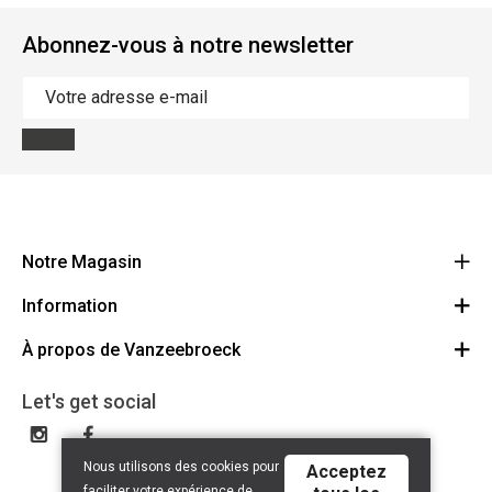
Abonnez-vous à notre newsletter
Notre Magasin
Information
Vanzeebroeck Motors
Bergensesteenweg 168
À propos de Vanzeebroeck
Annulation Commande
1600 Sint-Pieters-Leeuw
Route
À propos de nous
Cheque Cadeau
Let's get social
023316022
Conditions générales
Échange et Retours
Disclaimer
Contact
Nous utilisons des cookies pour
Acceptez
Privacy policy
faciliter votre expérience de