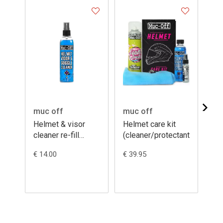
muc off
muc off
mu
Helmet & visor
Helmet care kit
He
cleaner re-fill
(cleaner/protectant)
cl
250ML
€ 14.00
€ 39.95
€ 6