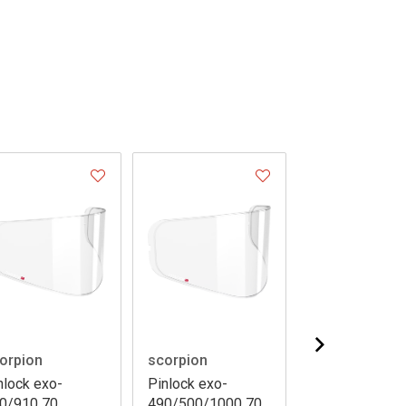
orpion
scorpion
scorpion
nlock exo-
Pinlock exo-
Pinlock
0/910 70
490/500/1000 70
exo2000/120