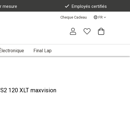
ur mesure
Employés certifiés
Cheque Cadeau
FR
Électronique
Final Lap
S2 120 XLT maxvision