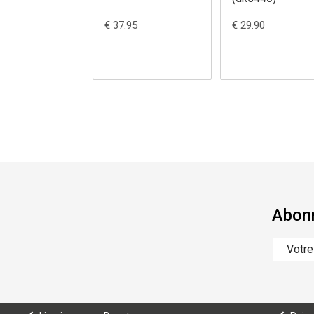
€ 37.95
€ 29.90
Abonn