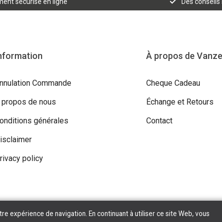
ent sécurisé en ligne
Des conseils
nformation
À propos de Vanz
nnulation Commande
Cheque Cadeau
 propos de nous
Échange et Retours
onditions générales
Contact
isclaimer
rivacy policy
tre expérience de navigation. En continuant à utiliser ce site Web, vous