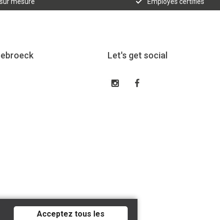
 sur mesure
Employés certifiés
eebroeck
Let's get social
Acceptez tous les