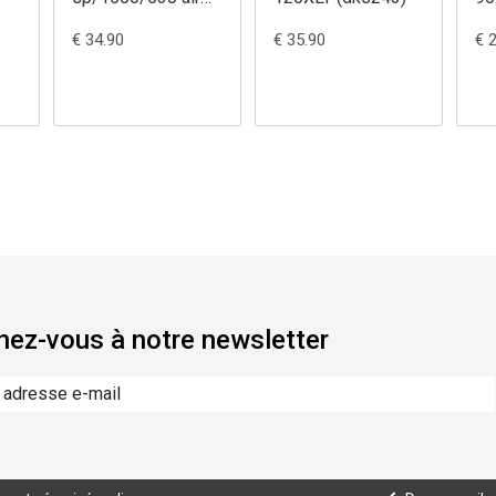
120 xlt (dks541)
(d
€ 34.90
€ 35.90
€ 
ez-vous à notre newsletter