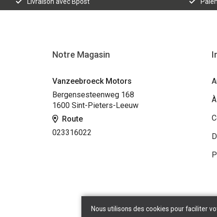
Livraison avec Bpost
Paiem
Notre Magasin
I
Vanzeebroeck Motors
A
Bergensesteenweg 168
À
1600 Sint-Pieters-Leeuw
C
Route
023316022
D
P
Nous utilisons des cookies pour faciliter vo