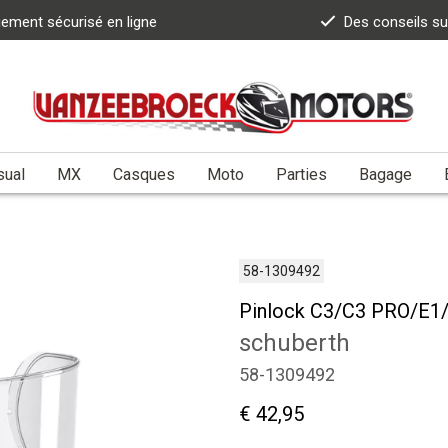
iement sécurisé en ligne
Des conseils s
sual
MX
Casques
Moto
Parties
Bagage
58-1309492
Pinlock C3/C3 PRO/E1/
schuberth
58-1309492
€ 42,95