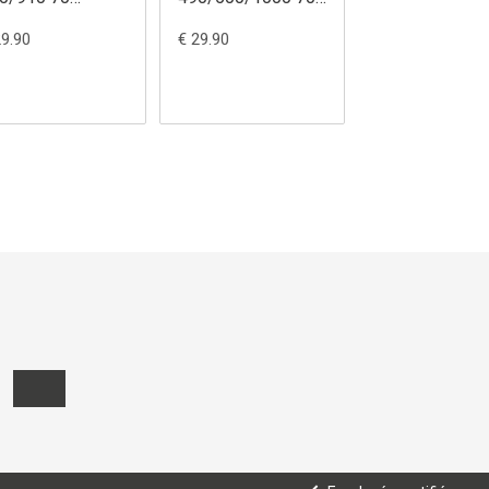
ks106)
(dks079)
(dks107)
29.90
€ 29.90
€ 29.90