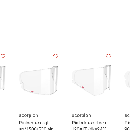
scorpion
scorpion
sc
Pinlock exo-gt
Pinlock exo-tech
Pi
sp/1500/530 air
120XLT (dks243)
90