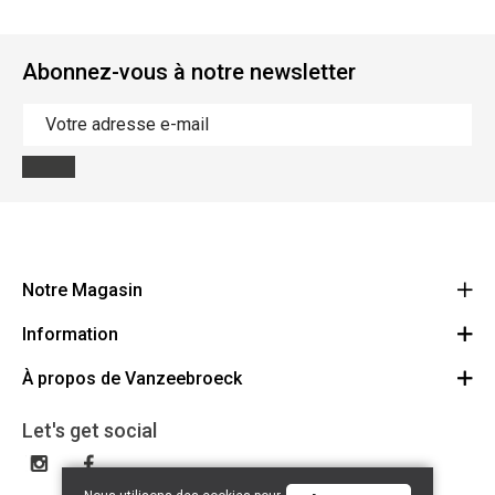
Abonnez-vous à notre newsletter
Notre Magasin
Information
Vanzeebroeck Motors
Bergensesteenweg 168
À propos de Vanzeebroeck
Annulation Commande
1600 Sint-Pieters-Leeuw
Route
À propos de nous
Cheque Cadeau
Let's get social
023316022
Conditions générales
Échange et Retours
Disclaimer
Contact