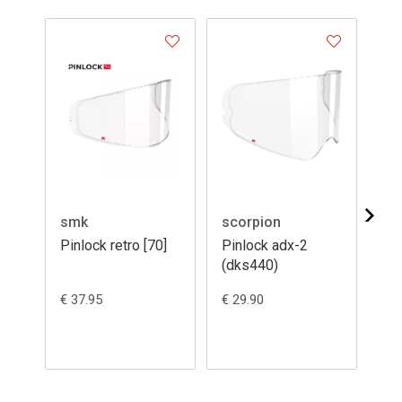
smk
scorpion
sc
Pinlock retro [70]
Pinlock adx-2
Pi
(dks440)
12
€ 37.95
€ 29.90
€ 3