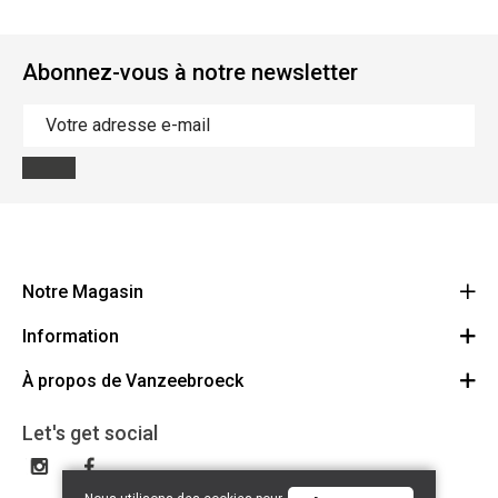
Abonnez-vous à notre newsletter
Notre Magasin
Information
Vanzeebroeck Motors
Bergensesteenweg 168
À propos de Vanzeebroeck
Annulation Commande
1600 Sint-Pieters-Leeuw
Route
À propos de nous
Cheque Cadeau
Let's get social
023316022
Conditions générales
Échange et Retours
Disclaimer
Contact