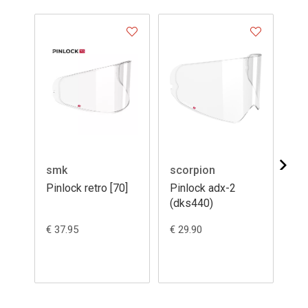
smk
scorpion
sc
Pinlock retro [70]
Pinlock adx-2
Pi
(dks440)
sp
12
€ 37.95
€ 29.90
€ 3