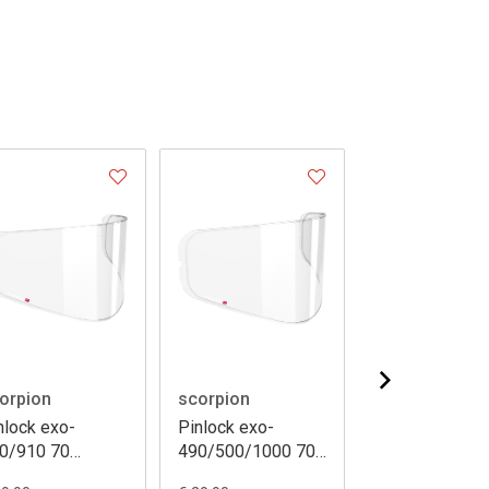
orpion
scorpion
scorpion
nlock exo-
Pinlock exo-
Pinlock
0/910 70
490/500/1000 70
exo2000/120
ks106)
(dks079)
(dks107)