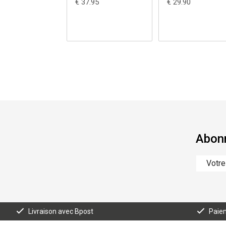
€ 37.95
€ 29.90
Abonn
Livraison avec Bpost
Paiem