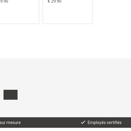
29.90
€ 29.90
€ 29.90
 sur mesure
Employés certifiés