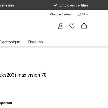
ur mesure
Employés certifiés
Cheque Cadeau
FR
Électronique
Final Lap
dks203) max vision 70
sparant