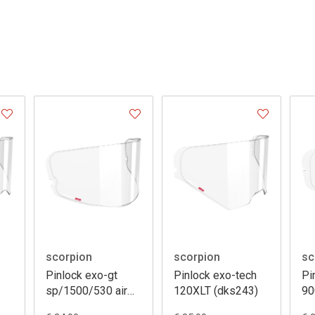
scorpion
scorpion
sc
Pinlock exo-gt
Pinlock exo-tech
Pi
sp/1500/530 air
120XLT (dks243)
90
120 xlt (dks541)
(d