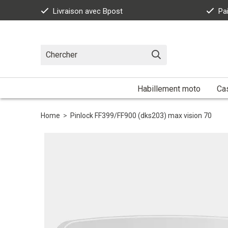
Livraison avec Bpost
Pa
Habillement moto
Ca
Home
>
Pinlock FF399/FF900 (dks203) max vision 70