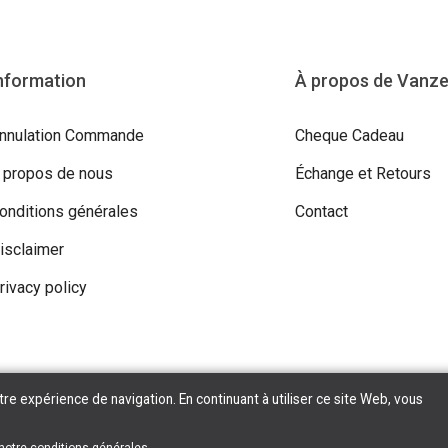
nformation
À propos de Vanz
nnulation Commande
Cheque Cadeau
 propos de nous
Échange et Retours
onditions générales
Contact
isclaimer
rivacy policy
tre expérience de navigation. En continuant à utiliser ce site Web, vous
ight © 2026 Vanzeebroeck Motors. All Rights Reserved | Powered By