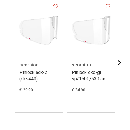
scorpion
scorpion
sc
Pinlock adx-2
Pinlock exo-gt
Pi
(dks440)
sp/1500/530 air
12
120 xlt (dks541)
€ 29.90
€ 34.90
€ 3