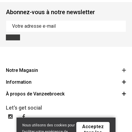
Abonnez-vous à notre newsletter
Notre Magasin
Information
Vanzeebroeck Motors
Bergensesteenweg 168
À propos de Vanzeebroeck
Annulation Commande
1600 Sint-Pieters-Leeuw
Route
À propos de nous
Cheque Cadeau
Let's get social
023316022
Conditions générales
Échange et Retours
Disclaimer
Contact
Nous utilisons des cookies pour
Acceptez
Privacy policy
faciliter votre expérience de