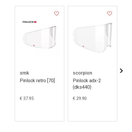
smk
scorpion
sc
Pinlock retro [70]
Pinlock adx-2
Pi
(dks440)
sp
12
€ 37.95
€ 29.90
€ 3