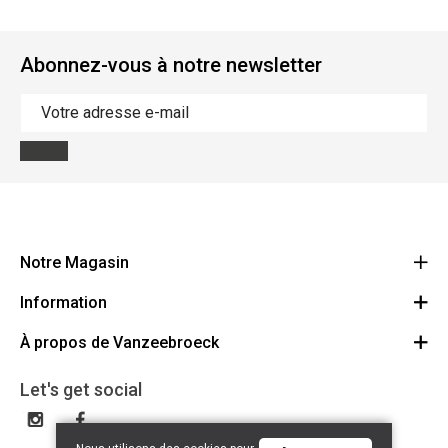
Abonnez-vous à notre newsletter
Notre Magasin
Information
Vanzeebroeck Motors
Bergensesteenweg 168
À propos de Vanzeebroeck
Annulation Commande
1600 Sint-Pieters-Leeuw
Route
À propos de nous
Cheque Cadeau
Let's get social
023316022
Conditions générales
Échange et Retours
Disclaimer
Contact