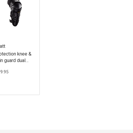
att
otection knee &
in guard dual
is
99.95