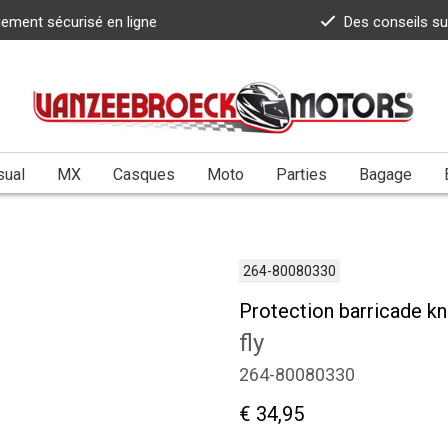
iement sécurisé en ligne
Des conseils s
sual
MX
Casques
Moto
Parties
Bagage
264-80080330
Protection barricade k
fly
264-80080330
€ 34,95