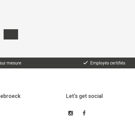
 sur mesure
Employés certifiés
eebroeck
Let's get social