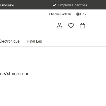
ur mesure
Employés certifiés
Cheque Cadeau
FR
Électronique
Final Lap
nee/shin armour