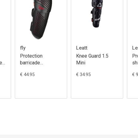
fly
Leatt
Le
Protection
Knee Guard 1.5
Pr
nee
barricade
Mini
sh
knee/shin flex
ax
€ 44.95
€ 34.95
€ 
armour