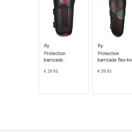
fly
fly
Protection
Protection
barricade
barricade flex k
knee/shin armour
armour ce youth
€ 29.95
€ 39.95
ce youth