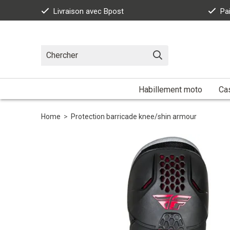
Livraison avec Bpost
Pa
Habillement moto
Ca
Home
>
Protection barricade knee/shin armour