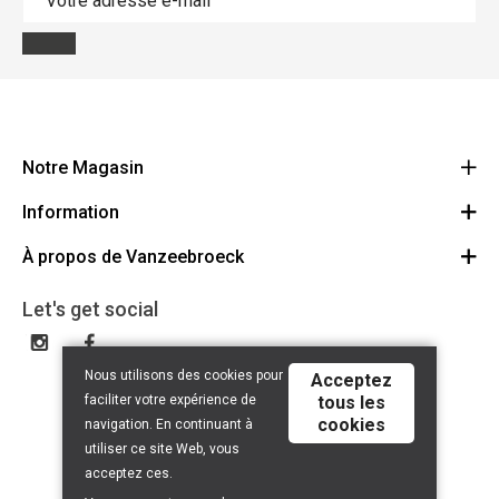
Notre Magasin
Information
Vanzeebroeck Motors
Bergensesteenweg 168
À propos de Vanzeebroeck
Annulation Commande
1600 Sint-Pieters-Leeuw
Route
À propos de nous
Cheque Cadeau
Let's get social
023316022
Conditions générales
Échange et Retours
Disclaimer
Contact
Nous utilisons des cookies pour
Acceptez
Privacy policy
faciliter votre expérience de
tous les
cookies
navigation. En continuant à
utiliser ce site Web, vous
acceptez ces.