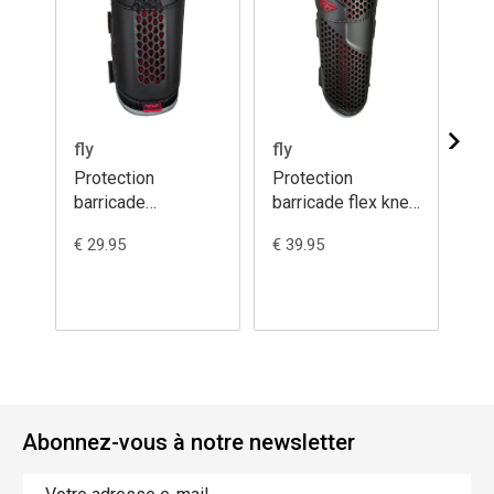
fly
fly
fly
Protection
Protection
Pr
barricade
barricade flex knee
ba
knee/shin armour
armour ce youth
kn
€ 29.95
€ 39.95
€ 3
ce youth
Abonnez-vous à notre newsletter