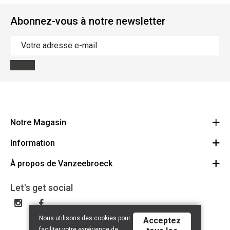
Abonnez-vous à notre newsletter
Notre Magasin
Information
Vanzeebroeck Motors
Bergensesteenweg 168
À propos de Vanzeebroeck
Annulation Commande
1600 Sint-Pieters-Leeuw
Route
À propos de nous
Cheque Cadeau
Let's get social
023316022
Conditions générales
Échange et Retours
Disclaimer
Contact
Nous utilisons des cookies pour
Acceptez
Privacy policy
faciliter votre expérience de