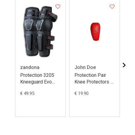
zandona
John Doe
Jo
Protection 3205
Protection Pair
Pro
Kneeguard Evo
Knee Protectors A
Kn
Black
Level.1
Le
€ 49.95
€ 19.90
€ 1