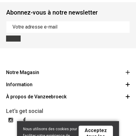
Abonnez-vous à notre newsletter
Notre Magasin
Information
Vanzeebroeck Motors
Bergensesteenweg 168
À propos de Vanzeebroeck
Annulation Commande
1600 Sint-Pieters-Leeuw
Route
À propos de nous
Cheque Cadeau
Let's get social
023316022
Conditions générales
Échange et Retours
Disclaimer
Contact
Nous utilisons des cookies pour
Acceptez
Privacy policy
faciliter votre expérience de