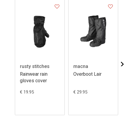
rusty stitches
macna
Ix
Rainwear rain
Overboot Lair
Ra
gloves cover
ove
€ 19.95
€ 29.95
€ 6