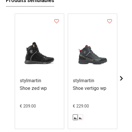
Produits semblables
- 2
stylmartin
stylmartin
st
Shoe zed wp
Shoe vertigo wp
Sh
€ 209.00
€ 229.00
€ 1