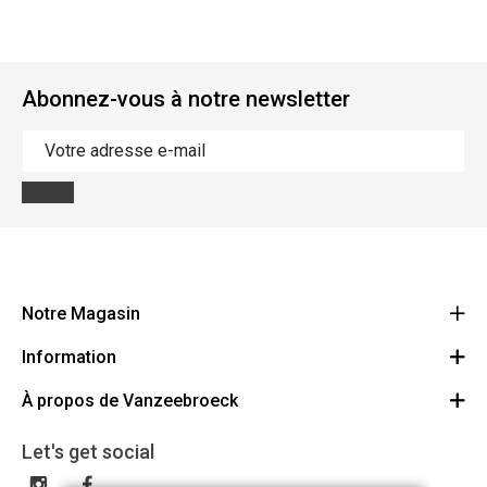
Abonnez-vous à notre newsletter
Notre Magasin
Information
Vanzeebroeck Motors
Bergensesteenweg 168
À propos de Vanzeebroeck
Annulation Commande
1600 Sint-Pieters-Leeuw
Route
À propos de nous
Cheque Cadeau
Let's get social
023316022
Conditions générales
Échange et Retours