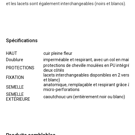
et les lacets sont également interchangeables (noirs et blancs).
Spécifications
HAUT
cuir pleine fleur
Doublure
imperméable et respirant, avec un col en maille
protections de cheville moulées en PU intégrées
PROTECTIONS
deux côtés
lacets interchangeables disponibles en 2 version
FIXATION
et blanc)
anatomique, remplaçable et respirant grâce à s
SEMELLE
micro-perforations
SEMELLE
caoutchouc uni (entièrement noir ou blanc)
EXTÉRIEURE