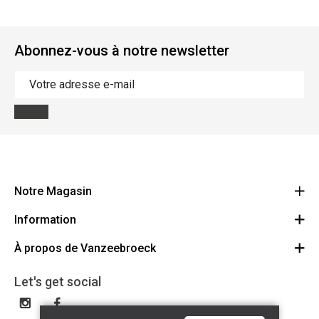
Abonnez-vous à notre newsletter
Notre Magasin
Information
Vanzeebroeck Motors
Bergensesteenweg 168
À propos de Vanzeebroeck
Annulation Commande
1600 Sint-Pieters-Leeuw
Route
À propos de nous
Cheque Cadeau
Let's get social
023316022
Conditions générales
Échange et Retours
Disclaimer