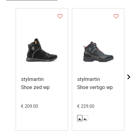
- 2
stylmartin
stylmartin
st
Shoe zed wp
Shoe vertigo wp
Sh
€ 209.00
€ 229.00
€ 1