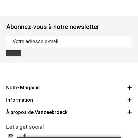
Abonnez-vous à notre newsletter
Notre Magasin
Information
Vanzeebroeck Motors
Bergensesteenweg 168
À propos de Vanzeebroeck
Annulation Commande
1600 Sint-Pieters-Leeuw
Route
À propos de nous
Cheque Cadeau
Let's get social
023316022
Conditions générales
Échange et Retours