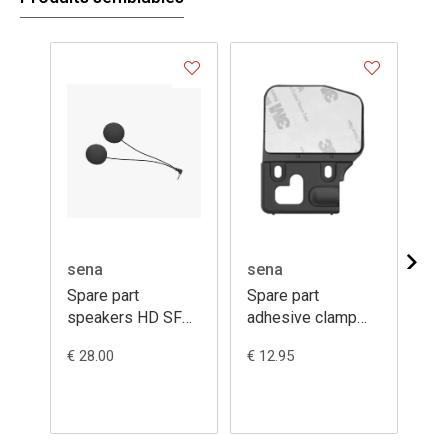
sena
sena
se
Spare part
Spare part
Sp
speakers HD SF
adhesive clamp
kit
series
20S/20SEVO/30K/50S
sp
€ 28.00
€ 12.95
€ 9
20