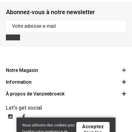
Abonnez-vous à notre newsletter
Notre Magasin
Information
Vanzeebroeck Motors
Bergensesteenweg 168
À propos de Vanzeebroeck
Annulation Commande
1600 Sint-Pieters-Leeuw
Route
À propos de nous
Cheque Cadeau
Let's get social
023316022
Conditions générales
Échange et Retours
Disclaimer
Contact
Nous utilisons des cookies pour
Acceptez
Privacy policy
faciliter votre expérience de