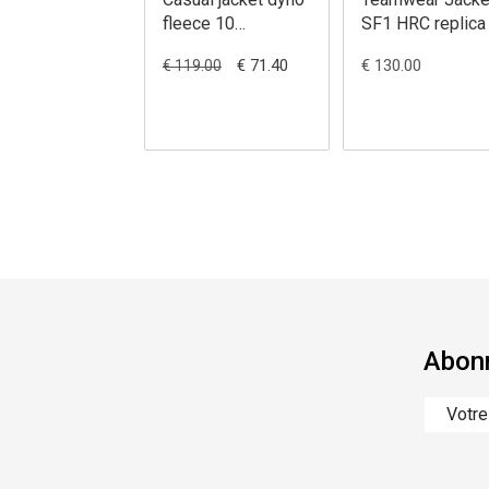
fleece 10
SF1 HRC replica
royal.blue
€ 71.40
€ 130.00
€ 119.00
Abonn