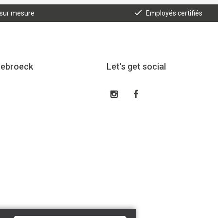
 sur mesure
Employés certifiés
eebroeck
Let's get social