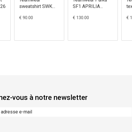
 26
sweatshirt SWK
SF1 APRILIA
tex
APRILIA replica kid
Softshell replica
€ 90.00
€ 130.00
€ 
26
26
ez-vous à notre newsletter