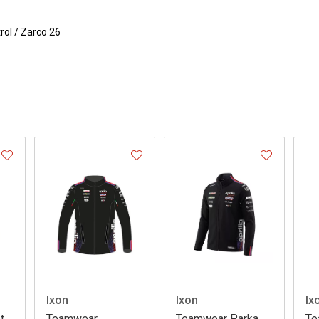
rol / Zarco 26
Ixon
Ixon
Ix
t
Teamwear
Teamwear Parka
Te