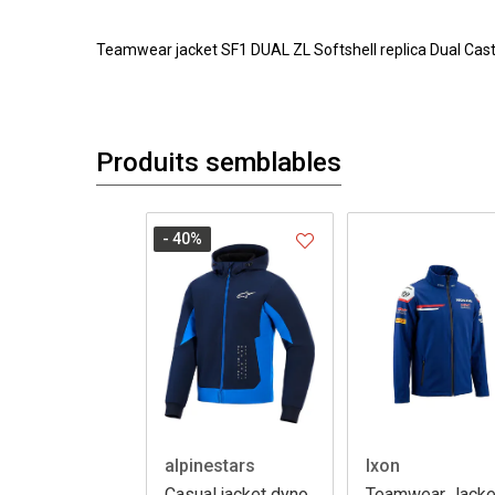
Teamwear jacket SF1 DUAL ZL Softshell replica Dual Cast
Produits semblables
- 40
%
alpinestars
Ixon
Casual jacket dyno
Teamwear Jacke