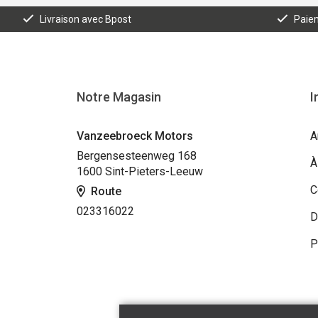
Livraison avec Bpost
Paiem
Notre Magasin
I
Vanzeebroeck Motors
A
Bergensesteenweg 168
À
1600 Sint-Pieters-Leeuw
C
Route
023316022
D
P