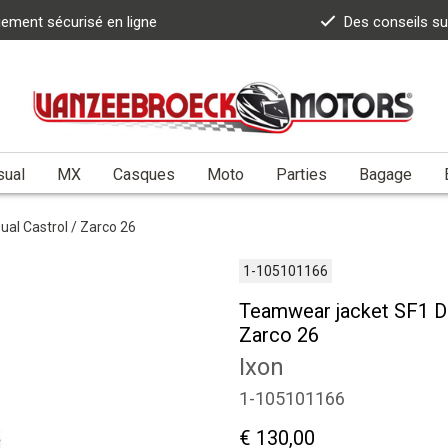
iement sécurisé en ligne
Des conseils s
sual
MX
Casques
Moto
Parties
Bagage
ual Castrol / Zarco 26
1-105101166
Teamwear jacket SF1 DU
Zarco 26
Ixon
1-105101166
€ 130,00