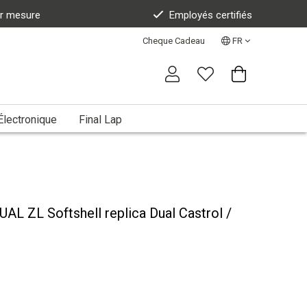
ur mesure
Employés certifiés
Cheque Cadeau
FR
Électronique
Final Lap
AL ZL Softshell replica Dual Castrol /