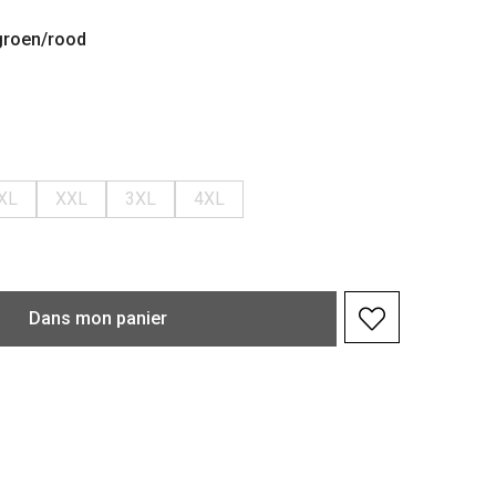
groen/rood
XL
XXL
3XL
4XL
Dans
mon
panier