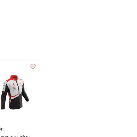
on
amwear jacket