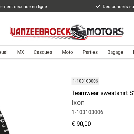
iement sécurisé en ligne
Des conseils s
sual
MX
Casques
Moto
Parties
Bagage
1-103103006
Teamwear sweatshirt S
Ixon
1-103103006
€ 90,00