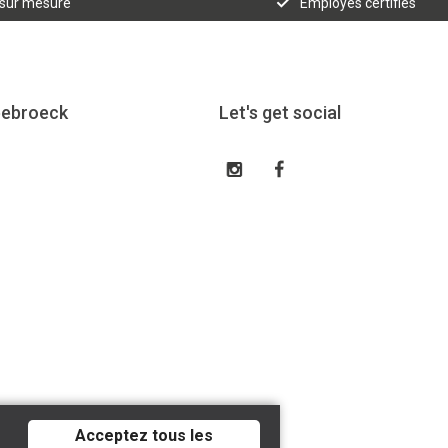
 sur mesure
Employés certifiés
eebroeck
Let's get social
Acceptez tous les