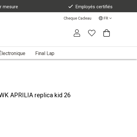
ur mesure
Employés certifiés
Cheque Cadeau
FR
Électronique
Final Lap
WK APRILIA replica kid 26