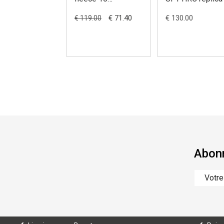
royal.blue
€ 71.40
€ 130.00
€ 119.00
Abonn