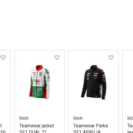
Ixon
Ixon
Ix
t
Teamwear jacket
Teamwear Parka
Te
 26
SF1 DUAL ZL
SF1 APRILIA
tex