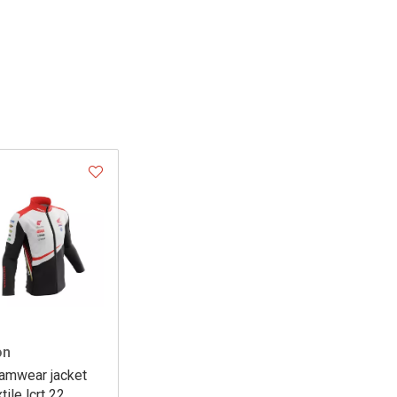
on
amwear jacket
tile lcrt 22