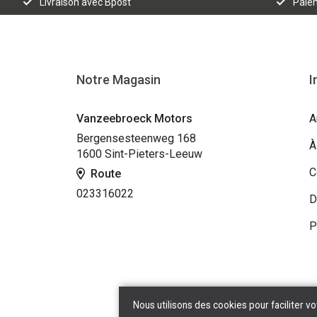
Livraison avec Bpost
Paiem
Notre Magasin
I
Vanzeebroeck Motors
A
Bergensesteenweg 168
À
1600 Sint-Pieters-Leeuw
C
Route
023316022
D
P
Nous utilisons des cookies pour faciliter vo