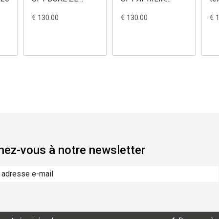
Softshell replica
Softshell replica
€ 130.00
€ 130.00
€ 
Dual Castrol /
26
Zarco 26
ez-vous à notre newsletter