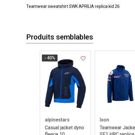
Teamwear sweatshirt SWK APRILIA replica kid 26
Produits semblables
- 40
%
alpinestars
Ixon
Casual jacket dyno
Teamwear Jacke
fleece 10
SF1 HRC replica