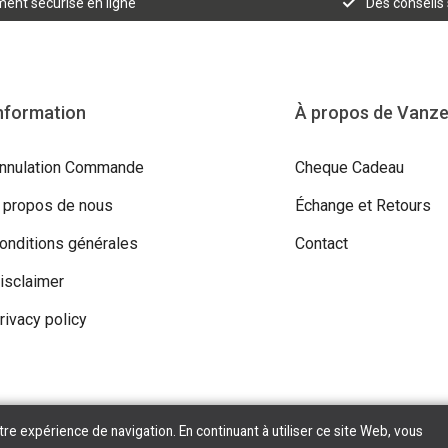
ent sécurisé en ligne
Des conseils
nformation
À propos de Vanz
nnulation Commande
Cheque Cadeau
 propos de nous
Échange et Retours
onditions générales
Contact
isclaimer
rivacy policy
tre expérience de navigation. En continuant à utiliser ce site Web, vous