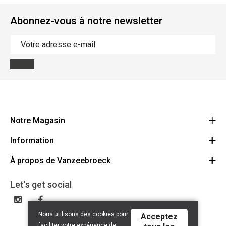
Abonnez-vous à notre newsletter
Notre Magasin
Information
Vanzeebroeck Motors
Bergensesteenweg 168
À propos de Vanzeebroeck
Annulation Commande
1600 Sint-Pieters-Leeuw
Route
À propos de nous
Cheque Cadeau
Let's get social
023316022
Conditions générales
Échange et Retours
Disclaimer
Contact
Nous utilisons des cookies pour
Acceptez
Privacy policy
faciliter votre expérience de