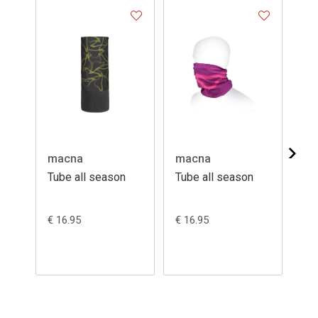
macna
macna
da
Tube all season
Tube all season
Tu
Su
€ 16.95
€ 16.95
€ 1