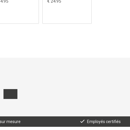
14.95
€ 24.95
€ 24.95
 sur mesure
Employés certifiés