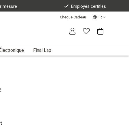
ur mesure
Employés certifiés
Cheque Cadeau
FR
Électronique
Final Lap
e
t