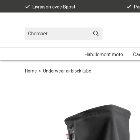
Livraison avec Bpost
Pa
Habillement moto
Ca
Home
>
Underwear airblock tube