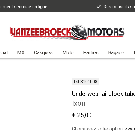
iement sécurisé en ligne
Des conseils s
sual
MX
Casques
Moto
Parties
Bagage
1403101008
Underwear airblock tub
Ixon
€ 25,00
Choisissez votre option:
zwar