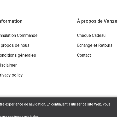
nformation
À propos de Vanz
nnulation Commande
Cheque Cadeau
 propos de nous
Échange et Retours
onditions générales
Contact
isclaimer
rivacy policy
tre expérience de navigation. En continuant à utiliser ce site Web, vous
ight © 2026 Vanzeebroeck Motors. All Rights Reserved | Powered By