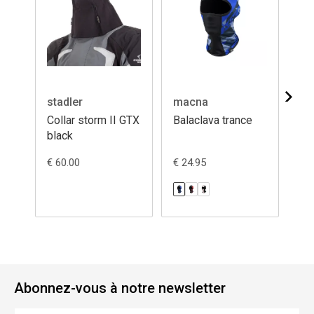
stadler
macna
ma
Collar storm II GTX
Balaclava trance
Ba
black
€ 60.00
€ 24.95
€ 2
Abonnez-vous à notre newsletter