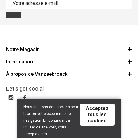
Notre Magasin
Information
Vanzeebroeck Motors
Bergensesteenweg 168
À propos de Vanzeebroeck
Annulation Commande
1600 Sint-Pieters-Leeuw
Route
À propos de nous
Cheque Cadeau
Let's get social
023316022
Conditions générales
Échange et Retours
Disclaimer
Contact
Nous utilisons des cookies pour
Acceptez
Privacy policy
faciliter votre expérience de
tous les
cookies
navigation. En continuant à
utiliser ce site Web, vous
acceptez ces.