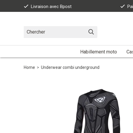
Livraison avec Bpost
Pa
Habillement moto
Ca
Home
>
Underwear combi underground