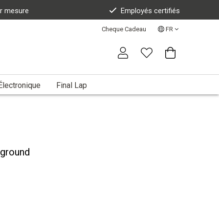
ur mesure
Employés certifiés
Cheque Cadeau
FR
Électronique
Final Lap
rground