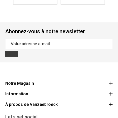
Abonnez-vous à notre newsletter
Notre Magasin
Information
Vanzeebroeck Motors
Bergensesteenweg 168
À propos de Vanzeebroeck
Annulation Commande
1600 Sint-Pieters-Leeuw
Route
À propos de nous
Cheque Cadeau
Let's get social
023316022