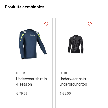
Produits semblables
dane
Ixon
Underwear shirt ls
Underwear shirt
4 season
underground top
€ 79.95
€ 65.00