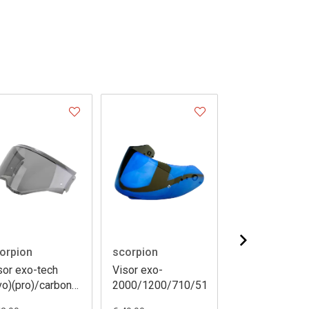
orpion
scorpion
scorpion
sor exo-tech
Visor exo-
Visor exo-
vo)(pro)/carbon
2000/1200/710/510/390/410/491
1400(evo)(ii)/
o [kdf18-1]
r1 (evo)/exo5