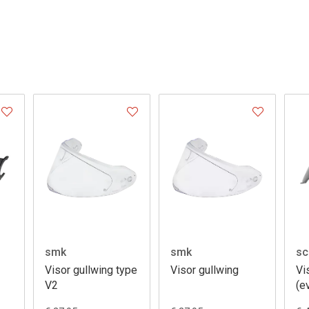
smk
smk
sc
Visor gullwing type
Visor gullwing
Vi
V2
(e
ev