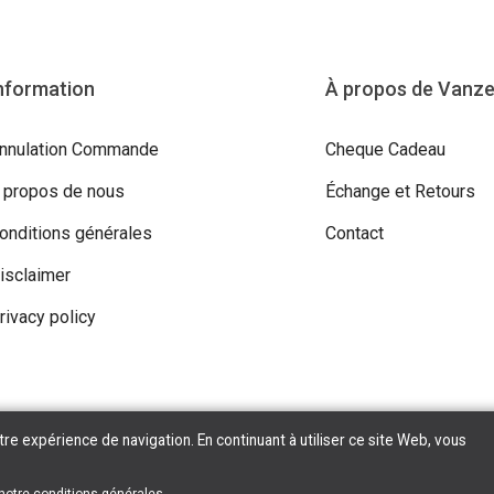
nformation
À propos de Vanz
nnulation Commande
Cheque Cadeau
 propos de nous
Échange et Retours
onditions générales
Contact
isclaimer
rivacy policy
tre expérience de navigation. En continuant à utiliser ce site Web, vous
ight © 2026 Vanzeebroeck Motors. All Rights Reserved | Powered By