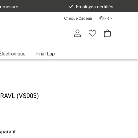
ur mesure
Employés certifiés
Cheque Cadeau
FR
Électronique
Final Lap
TRAVL (VS003)
sparant