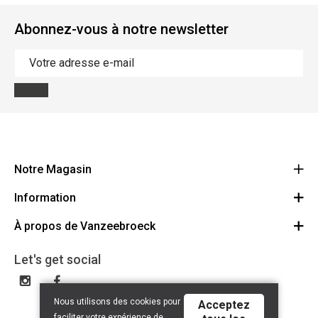
Abonnez-vous à notre newsletter
Notre Magasin
Information
Vanzeebroeck Motors
Bergensesteenweg 168
À propos de Vanzeebroeck
Annulation Commande
1600 Sint-Pieters-Leeuw
Route
À propos de nous
Cheque Cadeau
Let's get social
023316022
Conditions générales
Échange et Retours
Disclaimer
Contact
Nous utilisons des cookies pour
Acceptez
Privacy policy
faciliter votre expérience de