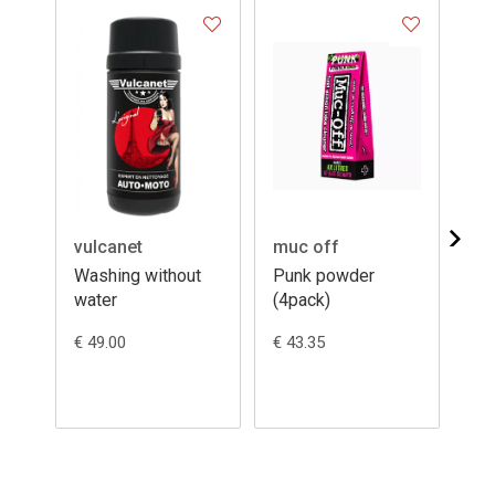
vulcanet
muc off
mu
Washing without
Punk powder
Si
water
(4pack)
M
€ 49.00
€ 43.35
€ 1