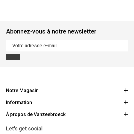
Abonnez-vous à notre newsletter
Notre Magasin
Information
Vanzeebroeck Motors
Bergensesteenweg 168
À propos de Vanzeebroeck
Annulation Commande
1600 Sint-Pieters-Leeuw
Route
À propos de nous
Cheque Cadeau
Let's get social
023316022
Conditions générales