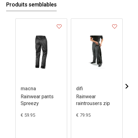
Produits semblables
macna
difi
da
Rainwear pants
Rainwear
Ra
Spreezy
raintrousers zip
Hu
€ 59.95
€ 79.95
€ 1