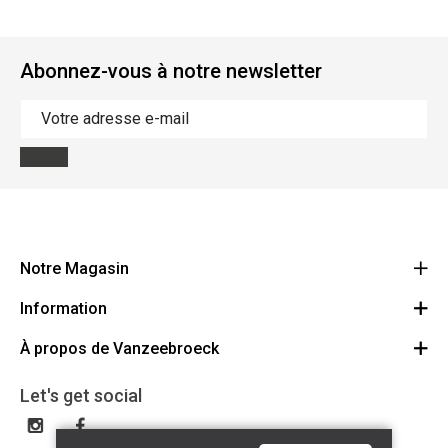
Abonnez-vous à notre newsletter
Notre Magasin
Information
Vanzeebroeck Motors
Bergensesteenweg 168
À propos de Vanzeebroeck
Annulation Commande
1600 Sint-Pieters-Leeuw
Route
À propos de nous
Cheque Cadeau
Let's get social
023316022
Conditions générales
Échange et Retours
Disclaimer