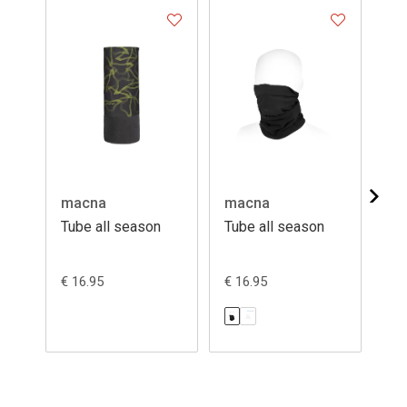
macna
macna
ma
Tube all season
Tube all season
Tu
€ 16.95
€ 16.95
€ 1