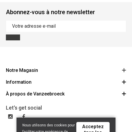
Abonnez-vous à notre newsletter
Notre Magasin
Information
Vanzeebroeck Motors
Bergensesteenweg 168
À propos de Vanzeebroeck
Annulation Commande
1600 Sint-Pieters-Leeuw
Route
À propos de nous
Cheque Cadeau
Let's get social
023316022
Conditions générales
Échange et Retours
Disclaimer
Contact
Nous utilisons des cookies pour
Acceptez
Privacy policy
faciliter votre expérience de