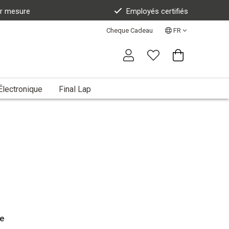
ur mesure
Employés certifiés
Cheque Cadeau
FR
Électronique
Final Lap
e