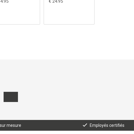
14.95
€ 24.95
€ 24.95
 sur mesure
Employés certifiés