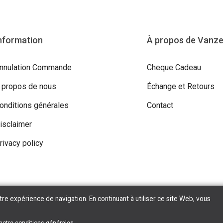
nformation
À propos de Vanz
nnulation Commande
Cheque Cadeau
 propos de nous
Échange et Retours
onditions générales
Contact
isclaimer
rivacy policy
tre expérience de navigation. En continuant à utiliser ce site Web, vous
ight © 2026 Vanzeebroeck Motors. All Rights Reserved | Powered By