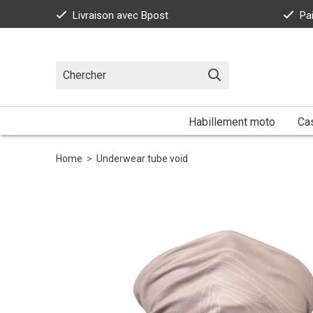
Livraison avec Bpost
Pa
Habillement moto
Ca
Home
>
Underwear tube void